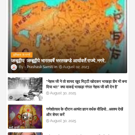
इतिहास के पन्नों
जम्बूद्वीप: जम्बूद्वीपे भारतवर्षे भरतखण्डे आर्यावर्ते.राज्ये..नगरे..
Prashask Samiti
August 02, 2023
"नेहरू जी ने तो शायद खुद मिट्टी खोदकर भाखड़ा डैम भी बना
दिया था!" क्या वाकई भाखड़ा नंगल नेहरू जी की देन है”
August 30, 2025
गणेशोत्सव के दौरान अत्यंत ज्ञान वर्धक वीडियो...अवश्य देखें
और शेयर करें
August 30, 2025