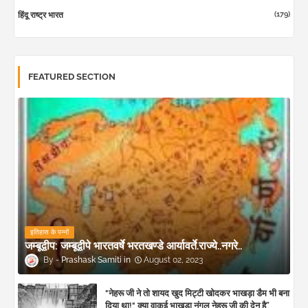
(179)
हिंदू राष्ट्र भारत
FEATURED SECTION
इतिहास के पन्नों
जम्बूद्वीप: जम्बूद्वीपे भारतवर्षे भरतखण्डे आर्यावर्ते.राज्ये..नगरे..
Prashask Samiti
August 02, 2023
"नेहरू जी ने तो शायद खुद मिट्टी खोदकर भाखड़ा डैम भी बना
दिया था!" क्या वाकई भाखड़ा नंगल नेहरू जी की देन है”