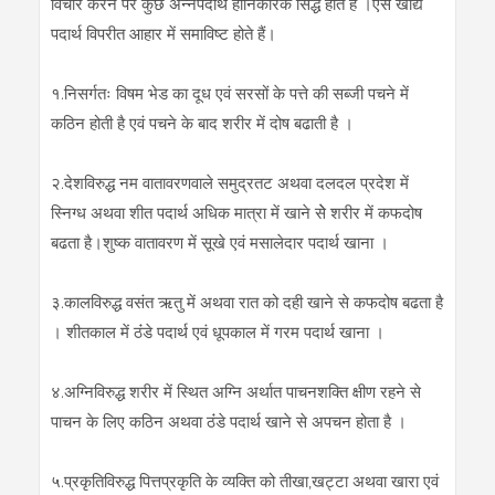
विचार करने पर कुछ अन्नपदार्थ हानिकारक सिद्ध होते हैं ।ऐसे खाद्य
पदार्थ विपरीत आहार में समाविष्‍ट होते हैं।
१.निसर्गतः विषम भेड का दूध एवं सरसों के पत्ते की सब्‍जी पचने में
कठिन होती है एवं पचने के बाद शरीर में दोष बढाती है ।
२.देशविरुद्ध नम वातावरणवाले समुद्रतट अथवा दलदल प्रदेश में
स्निग्‍ध अथवा शीत पदार्थ अधिक मात्रा में खाने सेे शरीर में कफदोष
बढता है।शुष्‍क वातावरण में सूखे एवं मसालेदार पदार्थ खाना ।
३.कालविरुद्ध वसंत ऋतु में अथवा रात को दही खाने से कफदोष बढता है
। शीतकाल में ठंंडे पदार्थ एवं धूपकाल में गरम पदार्थ खाना ।
४.अग्‍निविरुद्ध शरीर में स्‍थित अग्‍नि अर्थात पाचनशक्‍ति क्षीण रहने से
पाचन के लिए कठिन अथवा ठंंडे पदार्थ खाने से अपचन होता है ।
५.प्रकृतिविरुद्ध पित्तप्रकृति के व्‍यक्‍ति को तीखा,खट्टा अथवा खारा एवं