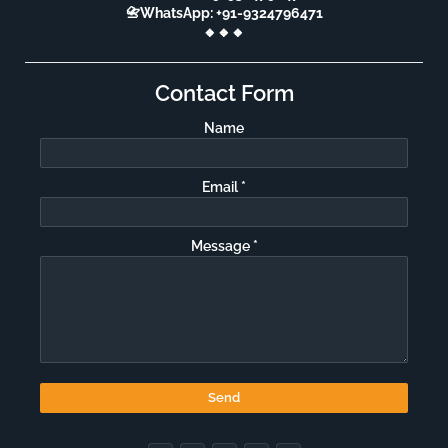
📇WhatsApp: +91-9324796471
🔸🔸🔸
Contact Form
Name
Email
*
Message
*