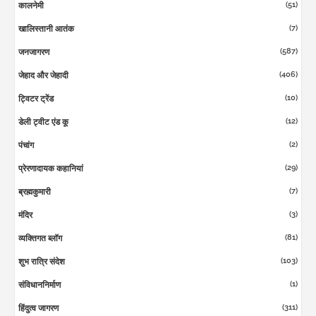
(51)
कालनेमी
(7)
खालिस्तानी आतंक
(587)
जनजागरण
(406)
जेहाद और जेहादी
(10)
ट्विटर ट्रेंड
(12)
डेली ट्वीट एंड कू
(2)
पंचांग
(29)
प्रेरणादायक कहानियां
(7)
ब्रह्मकुमारी
(3)
मंदिर
(81)
व्यक्तिगत ब्लॉग
(103)
शुभ रात्रि संदेश
(1)
संविधाननिर्माण
(311)
हिंदुत्व जागरण