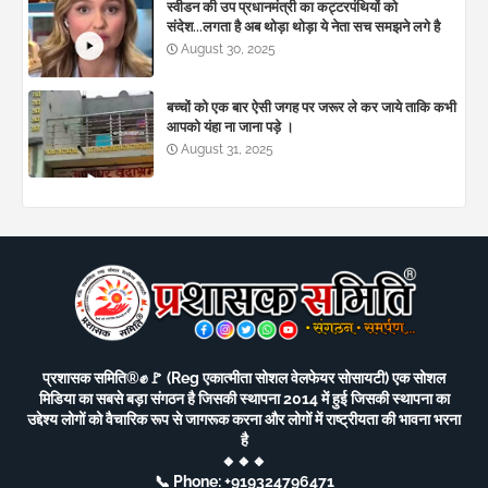
स्वीडन की उप प्रधानमंत्री का कट्टरपंथियों को
संदेश...लगता है अब थोड़ा थोड़ा ये नेता सच समझने लगे है
August 30, 2025
बच्चों को एक बार ऐसी जगह पर जरूर ले कर जाये ताकि कभी
आपको यंहा ना जाना पड़े ।
August 31, 2025
प्रशासक समिति®️✊🚩 (Reg एकात्मीता सोशल वेलफेयर सोसायटी) एक सोशल
मिडिया का सबसे बड़ा संगठन है जिसकी स्थापना 2014 में हुई जिसकी स्थापना का
उद्देश्य लोगों को वैचारिक रूप से जागरूक करना और लोगों में राष्ट्रीयता की भावना भरना
है
🔸🔸🔸
📞 Phone: +919324796471