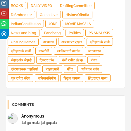
BOOKS
DAILY VIDEO
DraftingCommittee
DrAmbedkar
Geeta Live
HistoryOfIndia
IndianConstitution
JOKE
MOVIE MASALA
News and blog
Panchang
Politics
PS ANALYSIS
UnsungHeroes
आध्यात्म
आस्था पर प्रहार
इतिहास के पन्नो
इतिहास के पन्नों
कालनेमी
खालिस्तानी आतंक
जनजागरण
जेहाद और जेहादी
ट्विटर ट्रेंड
डेली ट्वीट एंड कू
पंचांग
प्रेरणादायक कहानियां
ब्रह्मकुमारी
मंदिर
व्यक्तिगत ब्लॉग
शुभ रात्रि संदेश
संविधाननिर्माण
हिंदुत्व जागरण
हिंदू राष्ट्र भारत
COMMENTS
Anonymous
Jai go mata jai gopala