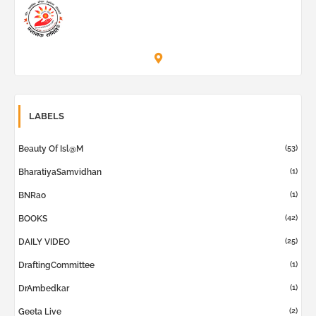
Prashask Samiti
LABELS
(53)
Beauty Of Isl@m
(1)
BharatiyaSamvidhan
(1)
BNRao
(42)
BOOKS
(25)
DAILY VIDEO
(1)
DraftingCommittee
(1)
DrAmbedkar
(2)
Geeta Live