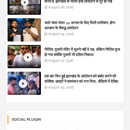
करते है..झारखंड के साथी इन्हें आंदोलन से दूर ही रखें
August 06, 2026
चलो जंतर मंतर! 21 अगस्त के लिए मिली परमिशन, होगा
आरक्षण के विरुद्ध आंदोलन
August 04, 2026
नैरेटिव: पुजारी मंदिर में घुसने नहीं दे रहा, लेकिन नैरेटिव फूस
हो गया क्योंकि पुजारी भी दलित निकला
August 07, 2026
एक बार फिर हुई झारखंड के आंदोलन को बर्बाद करने की
कोशिश, छात्रों ने वामपंथन को भगा दिया...वीडियो में देखिए
उसकी बौखलाहट
August 09, 2026
SOCIAL PLUGIN