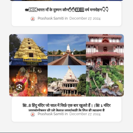
🐖🇨🇨भारत माँ के दुश्मन कौन✋✋1️⃣0️⃣ वर्ष मनमोहन👇👇
Prashask Samiti
December 27, 2024
🌺..8 हिंदू मंदिर जो साल में सिर्फ़ एक बार खुलते हैं।।🌺 1 मंदिर
नागचंद्रेश्वर भी जो केवल नागपंचमी के दिन ही खुलता है
Prashask Samiti
December 27, 2024