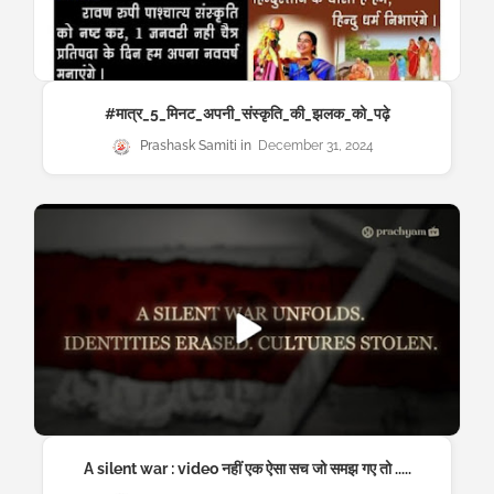
#मात्र_5_मिनट_अपनी_संस्कृति_की_झलक_को_पढ़े
Prashask Samiti
December 31, 2024
A silent war : video नहीं एक ऐसा सच जो समझ गए तो .....