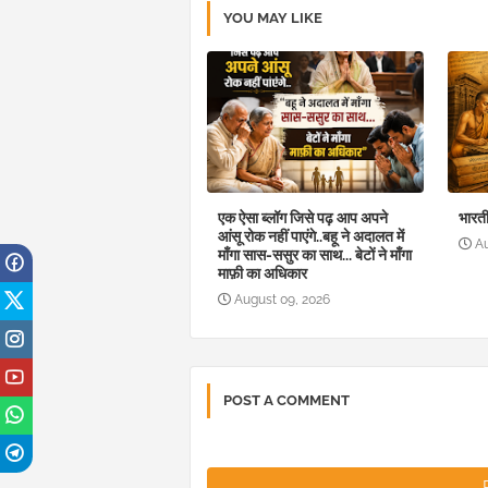
YOU MAY LIKE
एक ऐसा ब्लॉग जिसे पढ़ आप अपने
भारती
आंसू रोक नहीं पाएंगे..बहू ने अदालत में
A
माँगा सास-ससुर का साथ... बेटों ने माँगा
माफ़ी का अधिकार
August 09, 2026
POST A COMMENT