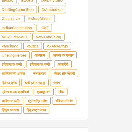
BNRao
BOOKS
DAILY VIDEO
DraftingCommittee
DrAmbedkar
Geeta Live
HistoryOfIndia
IndianConstitution
JOKE
MOVIE MASALA
News and blog
Panchang
Politics
PS ANALYSIS
UnsungHeroes
आध्यात्म
आस्था पर प्रहार
इतिहास के पन्नो
इतिहास के पन्नों
कालनेमी
खालिस्तानी आतंक
जनजागरण
जेहाद और जेहादी
ट्विटर ट्रेंड
डेली ट्वीट एंड कू
पंचांग
प्रेरणादायक कहानियां
ब्रह्मकुमारी
मंदिर
व्यक्तिगत ब्लॉग
शुभ रात्रि संदेश
संविधाननिर्माण
हिंदुत्व जागरण
हिंदू राष्ट्र भारत