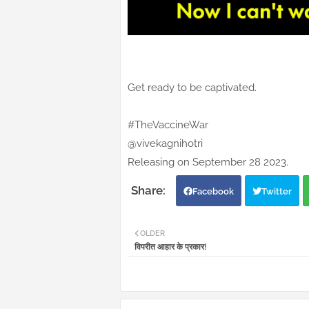
Get ready to be captivated.
#TheVaccineWar
@vivekagnihotri
Releasing on September 28 2023.
Facebook
Twitter
OLDER
विपरीत आहार के प्रकार!