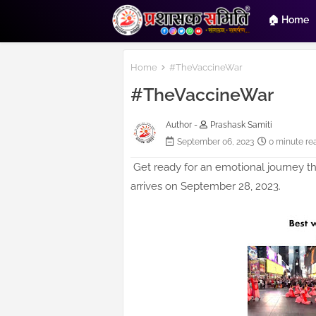
🏠 Home
Home
#TheVaccineWar
#TheVaccineWar
Author -
Prashask Samiti
September 06, 2023
0 minute re
Get ready for an emotional journey t
arrives on September 28, 2023.