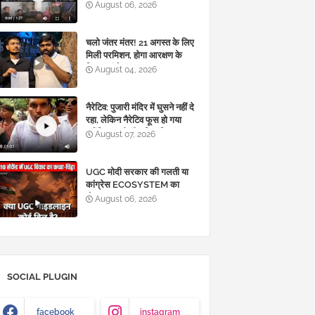
है..झारखंड के साथी इन्हें आंदोलन से
August 06, 2026
दूर ही रखें
चलो जंतर मंतर! 21 अगस्त के लिए
मिली परमिशन, होगा आरक्षण के
विरुद्ध आंदोलन
August 04, 2026
नैरेटिव: पुजारी मंदिर में घुसने नहीं दे
रहा, लेकिन नैरेटिव फूस हो गया
क्योंकि पुजारी भी दलित निकला
August 07, 2026
UGC मोदी सरकार की गलती या
कांग्रेस ECOSYSTEM का
खेल??
August 06, 2026
SOCIAL PLUGIN
facebook
instagram