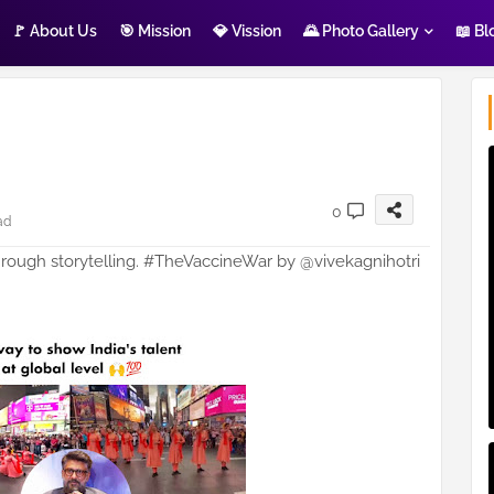
🚩 About Us
🎯 Mission
💎 Vission
🌄 Photo Gallery
📖 Bl
0
ad
hrough storytelling. #TheVaccineWar by @vivekagnihotri