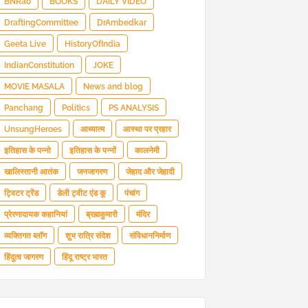
BNRao
BOOKS
DAILY VIDEO
DraftingCommittee
DrAmbedkar
Geeta Live
HistoryOfIndia
IndianConstitution
JOKE
MOVIE MASALA
News and blog
Panchang
Politics
PS ANALYSIS
UnsungHeroes
आध्यात्म
आस्था पर प्रहार
इतिहास के पन्नो
इतिहास के पन्नों
कालनेमी
खालिस्तानी आतंक
जनजागरण
जेहाद और जेहादी
ट्विटर ट्रेंड
डेली ट्वीट एंड कू
पंचांग
प्रेरणादायक कहानियां
ब्रह्मकुमारी
मंदिर
व्यक्तिगत ब्लॉग
शुभ रात्रि संदेश
संविधाननिर्माण
हिंदुत्व जागरण
हिंदू राष्ट्र भारत