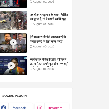
तो वीडियो देखिए और खेल को
August 02, 2026
समझिए
जब वोटर राष्ट्रवाद के बजाय नैरेटिव
को चुनते हैं, तो वे अपनी बर्बादी खुद
लिखते हैं।" आज हम स्पेन में ऐसा ही
August 02, 2026
होते हुए देख रहे हैं। 🚨
ऐसे मक्कार लोगोंसे सावधान रहें ये
केवल एजेंडे के लिए काम करते
है..झारखंड के साथी इन्हें आंदोलन से
August 06, 2026
दूर ही रखें
स्वर्ण पदक विजेता दिलीप गाविक ने
अपना मेडल अपने गुरु और PM श्री
मोदी जी को समर्पित किया...
August 01, 2026
SOCIAL PLUGIN
facebook
instagram