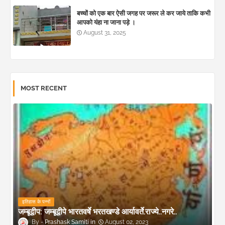
बच्चों को एक बार ऐसी जगह पर जरूर ले कर जाये ताकि कभी
आपको यंहा ना जाना पड़े ।
August 31, 2025
MOST RECENT
इतिहास के पन्नों
जम्बूद्वीप: जम्बूद्वीपे भारतवर्षे भरतखण्डे आर्यावर्ते.राज्ये..नगरे..
Prashask Samiti
August 02, 2023