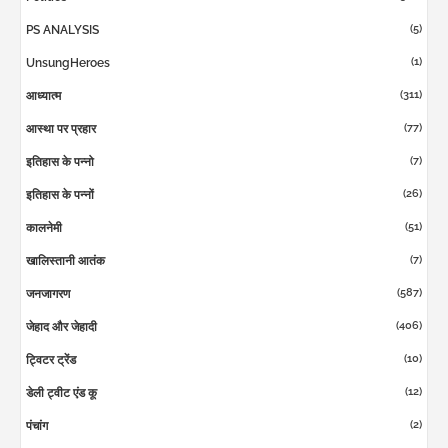
(5)
PS ANALYSIS
(1)
UnsungHeroes
(311)
आध्यात्म
(77)
आस्था पर प्रहार
(7)
इतिहास के पन्नो
(26)
इतिहास के पन्नों
(51)
कालनेमी
(7)
खालिस्तानी आतंक
(587)
जनजागरण
(406)
जेहाद और जेहादी
(10)
ट्विटर ट्रेंड
(12)
डेली ट्वीट एंड कू
(2)
पंचांग