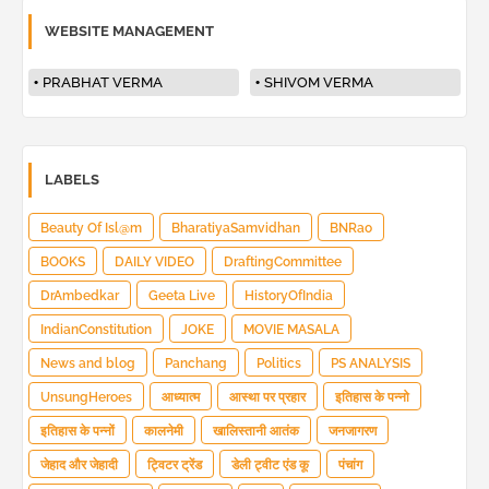
WEBSITE MANAGEMENT
PRABHAT VERMA
SHIVOM VERMA
LABELS
Beauty Of Isl@m
BharatiyaSamvidhan
BNRao
BOOKS
DAILY VIDEO
DraftingCommittee
DrAmbedkar
Geeta Live
HistoryOfIndia
IndianConstitution
JOKE
MOVIE MASALA
News and blog
Panchang
Politics
PS ANALYSIS
UnsungHeroes
आध्यात्म
आस्था पर प्रहार
इतिहास के पन्नो
इतिहास के पन्नों
कालनेमी
खालिस्तानी आतंक
जनजागरण
जेहाद और जेहादी
ट्विटर ट्रेंड
डेली ट्वीट एंड कू
पंचांग