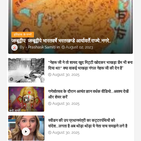
इतिहास के पन्नों
जम्बूद्वीप: जम्बूद्वीपे भारतवर्षे भरतखण्डे आर्यावर्ते.राज्ये..नगरे..
Prashask Samiti
August 02, 2023
"नेहरू जी ने तो शायद खुद मिट्टी खोदकर भाखड़ा डैम भी बना
दिया था!" क्या वाकई भाखड़ा नंगल नेहरू जी की देन है”
August 30, 2025
गणेशोत्सव के दौरान अत्यंत ज्ञान वर्धक वीडियो...अवश्य देखें
और शेयर करें
August 30, 2025
स्वीडन की उप प्रधानमंत्री का कट्टरपंथियों को
संदेश...लगता है अब थोड़ा थोड़ा ये नेता सच समझने लगे है
August 30, 2025