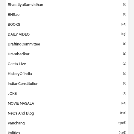
(1)
BharatiyaSamvidhan
(1)
BNRao
(42)
BOOKS
(25)
DAILY VIDEO
(1)
DraftingCommittee
(1)
DrAmbedkar
(2)
Geeta Live
(1)
HistoryOfIndia
(1)
IndianConstitution
(2)
JOKE
(42)
MOVIE MASALA
(111)
News And Blog
(306)
Panchang
(346)
Politics