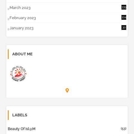
March 2023
339
February 2023
104
January 2023
30
ABOUT ME
Prashask Samiti
LABELS
(53)
Beauty Of Isl@m