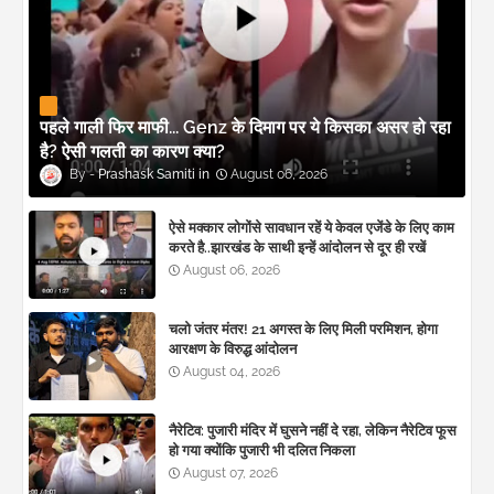
पहले गाली फिर माफी... Genz के दिमाग पर ये किसका असर हो रहा
है? ऐसी गलती का कारण क्या?
Prashask Samiti
August 06, 2026
ऐसे मक्कार लोगोंसे सावधान रहें ये केवल एजेंडे के लिए काम
करते है..झारखंड के साथी इन्हें आंदोलन से दूर ही रखें
August 06, 2026
चलो जंतर मंतर! 21 अगस्त के लिए मिली परमिशन, होगा
आरक्षण के विरुद्ध आंदोलन
August 04, 2026
नैरेटिव: पुजारी मंदिर में घुसने नहीं दे रहा, लेकिन नैरेटिव फूस
हो गया क्योंकि पुजारी भी दलित निकला
August 07, 2026