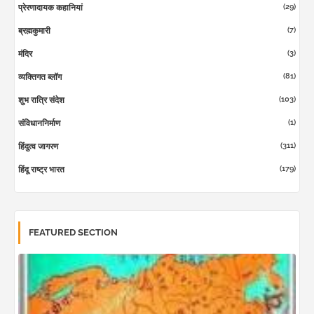
(29)
प्रेरणादायक कहानियां
(7)
ब्रह्मकुमारी
(3)
मंदिर
(81)
व्यक्तिगत ब्लॉग
(103)
शुभ रात्रि संदेश
(1)
संविधाननिर्माण
(311)
हिंदुत्व जागरण
(179)
हिंदू राष्ट्र भारत
FEATURED SECTION