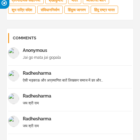
प्रेरणादायक कहानियां
ब्रह्मकुमारी
मंदिर
व्यक्तिगत ब्लॉग
शुभ रात्रि संदेश
संविधाननिर्माण
हिंदुत्व जागरण
हिंदू राष्ट्र भारत
COMMENTS
Anonymous
Jai go mata jai gopala
Radhesharma
ऐसी भड़काऊ और अप्रमाणित बातें लिखकर समाज में डर और...
Radhesharma
जय श्री राम
Radhesharma
जय श्री राम