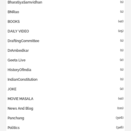
(1)
BharatiyaSamvidhan
(1)
BNRao
(42)
BOOKS
(25)
DAILY VIDEO
(1)
DraftingCommittee
(1)
DrAmbedkar
(2)
Geeta Live
(1)
HistoryOfIndia
(1)
IndianConstitution
(2)
JOKE
(42)
MOVIE MASALA
(111)
News And Blog
(306)
Panchang
(346)
Politics