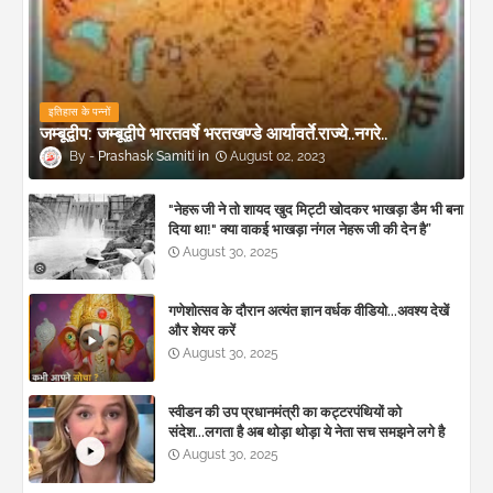
इतिहास के पन्नों
जम्बूद्वीप: जम्बूद्वीपे भारतवर्षे भरतखण्डे आर्यावर्ते.राज्ये..नगरे..
Prashask Samiti
August 02, 2023
"नेहरू जी ने तो शायद खुद मिट्टी खोदकर भाखड़ा डैम भी बना
दिया था!" क्या वाकई भाखड़ा नंगल नेहरू जी की देन है”
August 30, 2025
गणेशोत्सव के दौरान अत्यंत ज्ञान वर्धक वीडियो...अवश्य देखें
और शेयर करें
August 30, 2025
स्वीडन की उप प्रधानमंत्री का कट्टरपंथियों को
संदेश...लगता है अब थोड़ा थोड़ा ये नेता सच समझने लगे है
August 30, 2025