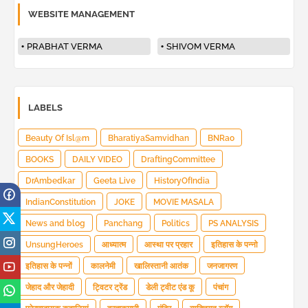
WEBSITE MANAGEMENT
PRABHAT VERMA
SHIVOM VERMA
LABELS
Beauty Of Isl@m
BharatiyaSamvidhan
BNRao
BOOKS
DAILY VIDEO
DraftingCommittee
DrAmbedkar
Geeta Live
HistoryOfIndia
IndianConstitution
JOKE
MOVIE MASALA
News and blog
Panchang
Politics
PS ANALYSIS
UnsungHeroes
आध्यात्म
आस्था पर प्रहार
इतिहास के पन्नो
इतिहास के पन्नों
कालनेमी
खालिस्तानी आतंक
जनजागरण
जेहाद और जेहादी
ट्विटर ट्रेंड
डेली ट्वीट एंड कू
पंचांग