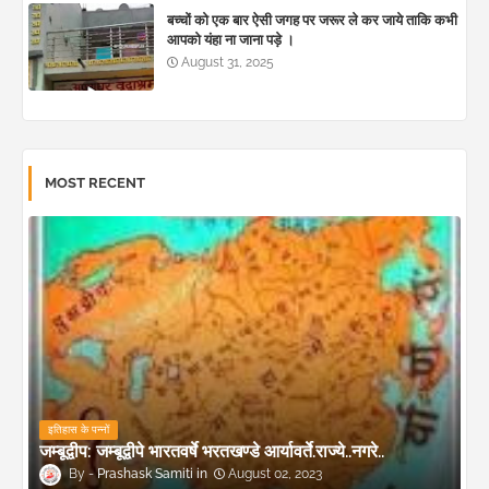
बच्चों को एक बार ऐसी जगह पर जरूर ले कर जाये ताकि कभी
आपको यंहा ना जाना पड़े ।
August 31, 2025
MOST RECENT
इतिहास के पन्नों
जम्बूद्वीप: जम्बूद्वीपे भारतवर्षे भरतखण्डे आर्यावर्ते.राज्ये..नगरे..
Prashask Samiti
August 02, 2023