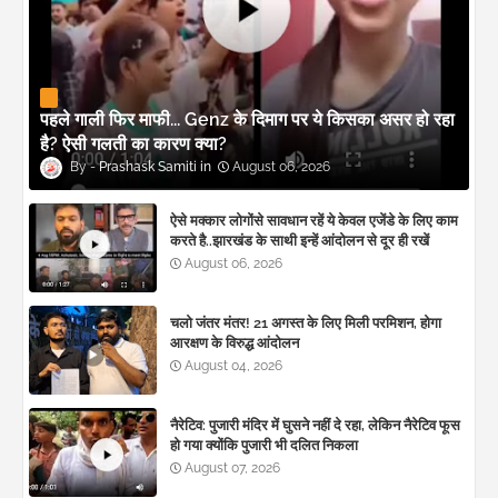
पहले गाली फिर माफी... Genz के दिमाग पर ये किसका असर हो रहा
है? ऐसी गलती का कारण क्या?
Prashask Samiti
August 06, 2026
ऐसे मक्कार लोगोंसे सावधान रहें ये केवल एजेंडे के लिए काम
करते है..झारखंड के साथी इन्हें आंदोलन से दूर ही रखें
August 06, 2026
चलो जंतर मंतर! 21 अगस्त के लिए मिली परमिशन, होगा
आरक्षण के विरुद्ध आंदोलन
August 04, 2026
नैरेटिव: पुजारी मंदिर में घुसने नहीं दे रहा, लेकिन नैरेटिव फूस
हो गया क्योंकि पुजारी भी दलित निकला
August 07, 2026