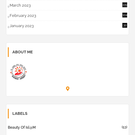
March 2023
339
February 2023
104
January 2023
30
ABOUT ME
Prashask Samiti
LABELS
(53)
Beauty Of Isl@m