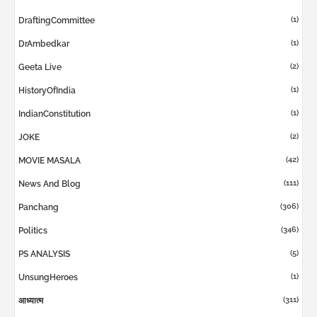
(1)
DraftingCommittee
(1)
DrAmbedkar
(2)
Geeta Live
(1)
HistoryOfIndia
(1)
IndianConstitution
(2)
JOKE
(42)
MOVIE MASALA
(111)
News And Blog
(306)
Panchang
(346)
Politics
(5)
PS ANALYSIS
(1)
UnsungHeroes
(311)
आध्यात्म