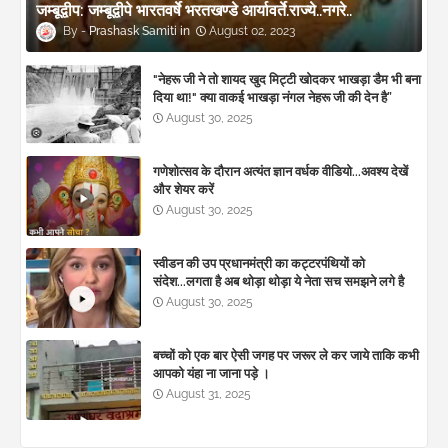
जम्बूद्वीप: जम्बूद्वीपे भारतवर्षे भरतखण्डे आर्यावर्ते.राज्ये..नगरे..
Prashask Samiti
August 02, 2023
"नेहरू जी ने तो शायद खुद मिट्टी खोदकर भाखड़ा डैम भी बना
दिया था!" क्या वाकई भाखड़ा नंगल नेहरू जी की देन है”
August 30, 2025
गणेशोत्सव के दौरान अत्यंत ज्ञान वर्धक वीडियो...अवश्य देखें
और शेयर करें
August 30, 2025
स्वीडन की उप प्रधानमंत्री का कट्टरपंथियों को
संदेश...लगता है अब थोड़ा थोड़ा ये नेता सच समझने लगे है
August 30, 2025
बच्चों को एक बार ऐसी जगह पर जरूर ले कर जाये ताकि कभी
आपको यंहा ना जाना पड़े ।
August 31, 2025