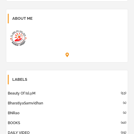
ABOUT ME
Prashask Samiti
LABELS
(53)
Beauty Of Isl@m
(1)
BharatiyaSamvidhan
(1)
BNRao
(42)
BOOKS
(25)
DAILY VIDEO