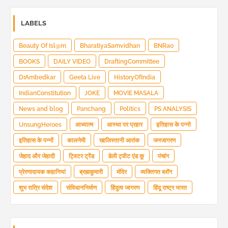
LABELS
Beauty Of Isl@m
BharatiyaSamvidhan
BNRao
BOOKS
DAILY VIDEO
DraftingCommittee
DrAmbedkar
Geeta Live
HistoryOfIndia
IndianConstitution
JOKE
MOVIE MASALA
News and blog
Panchang
Politics
PS ANALYSIS
UnsungHeroes
आध्यात्म
आस्था पर प्रहार
इतिहास के पन्नो
इतिहास के पन्नों
कालनेमी
खालिस्तानी आतंक
जनजागरण
जेहाद और जेहादी
ट्विटर ट्रेंड
डेली ट्वीट एंड कू
पंचांग
प्रेरणादायक कहानियां
ब्रह्मकुमारी
मंदिर
व्यक्तिगत ब्लॉग
शुभ रात्रि संदेश
संविधाननिर्माण
हिंदुत्व जागरण
हिंदू राष्ट्र भारत