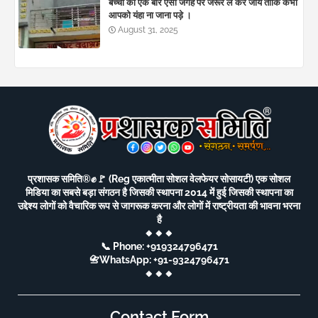
बच्चों को एक बार ऐसी जगह पर जरूर ले कर जाये ताकि कभी
आपको यंहा ना जाना पड़े ।
August 31, 2025
प्रशासक समिति®️✊🚩 (Reg एकात्मीता सोशल वेलफेयर सोसायटी) एक सोशल
मिडिया का सबसे बड़ा संगठन है जिसकी स्थापना 2014 में हुई जिसकी स्थापना का
उद्देश्य लोगों को वैचारिक रूप से जागरूक करना और लोगों में राष्ट्रीयता की भावना भरना
है
🔸🔸🔸
📞 Phone: +919324796471
📇WhatsApp: +91-9324796471
🔸🔸🔸
Contact Form