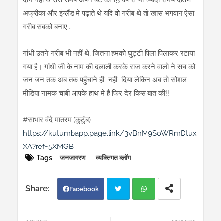
दाने नही थे उस समय अपने बेटे को 15 वर्ष से भी ज्यादा समय दक्षिण
अफ्रीका और इंग्लैंड मे पढ़ाते थे यदि वो गरीब थे तो खास भगवान ऐसा
गरीब सबको बनाए...
गांधी उतने गरीब भी नहीं थे, जितना हमको घुट्टी पिला पिलाकर रटाया
गया है। गांधी जी के नाम की दलाली करके राज करने वालो ने सच को
जन जन तक अब तक पहुँचाने ही नही दिया लेकिन अब तो सोशल
मीडिया नामक चाबी आपके हाथ मे है फिर देर किस बात की!!
#साभार वंदे मातरम (कुटुंब)
https://kutumbapp.page.link/3vBnM9SoWRmDtux
XA?ref=5XMGB
Tags
जनजागरण
व्यक्तिगत ब्लॉग
Facebook
Twi
Wh