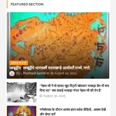
FEATURED SECTION
इतिहास के पन्नों
जम्बूद्वीप: जम्बूद्वीपे भारतवर्षे भरतखण्डे आर्यावर्ते.राज्ये..नगरे..
Prashask Samiti
August 02, 2023
"नेहरू जी ने तो शायद खुद मिट्टी खोदकर भाखड़ा डैम भी बना
दिया था!" क्या वाकई भाखड़ा नंगल नेहरू जी की देन है”
August 30, 2025
गणेशोत्सव के दौरान अत्यंत ज्ञान वर्धक वीडियो...अवश्य देखें
और शेयर करें