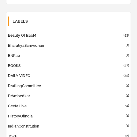
LABELS
(53)
Beauty Of Isl@m
(1)
BharatiyaSamvidhan
(1)
BNRao
(42)
BOOKS
(25)
DAILY VIDEO
(1)
DraftingCommittee
(1)
DrAmbedkar
(2)
Geeta Live
(1)
HistoryOfIndia
(1)
IndianConstitution
(2)
JOKE