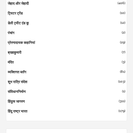
(406)
जेहाद और जेहादी
(10)
ट्विटर ट्रेंड
(12)
डेली ट्वीट एंड कू
(2)
पंचांग
(29)
प्रेरणादायक कहानियां
(7)
ब्रह्मकुमारी
(3)
मंदिर
(81)
व्यक्तिगत ब्लॉग
(103)
शुभ रात्रि संदेश
(1)
संविधाननिर्माण
(311)
हिंदुत्व जागरण
(179)
हिंदू राष्ट्र भारत