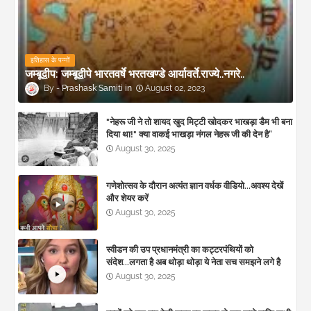
इतिहास के पन्नों
जम्बूद्वीप: जम्बूद्वीपे भारतवर्षे भरतखण्डे आर्यावर्ते.राज्ये..नगरे..
Prashask Samiti
August 02, 2023
"नेहरू जी ने तो शायद खुद मिट्टी खोदकर भाखड़ा डैम भी बना
दिया था!" क्या वाकई भाखड़ा नंगल नेहरू जी की देन है”
August 30, 2025
गणेशोत्सव के दौरान अत्यंत ज्ञान वर्धक वीडियो...अवश्य देखें
और शेयर करें
August 30, 2025
स्वीडन की उप प्रधानमंत्री का कट्टरपंथियों को
संदेश...लगता है अब थोड़ा थोड़ा ये नेता सच समझने लगे है
August 30, 2025