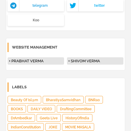
telegram
twitter
Koo
WEBSITE MANAGEMENT
PRABHAT VERMA
SHIVOM VERMA
LABELS
Beauty Of Isl@m
BharatiyaSamvidhan
BNRao
BOOKS
DAILY VIDEO
DraftingCommittee
DrAmbedkar
Geeta Live
HistoryOfIndia
IndianConstitution
JOKE
MOVIE MASALA