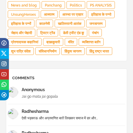
News and blog
Panchang
Politics
PS ANALYSIS
UnsungHeroes
आध्यात्म
आस्था पर प्रहार
इतिहास के पन्नो
इतिहास के पन्नों
कालनेमी
खालिस्तानी आतंक
जनजागरण
जेहाद और जेहादी
ट्विटर ट्रेंड
डेली ट्वीट एंड कू
पंचांग
प्रेरणादायक कहानियां
ब्रह्मकुमारी
मंदिर
व्यक्तिगत ब्लॉग
शुभ रात्रि संदेश
संविधाननिर्माण
हिंदुत्व जागरण
हिंदू राष्ट्र भारत
COMMENTS
Anonymous
Jai go mata jai gopala
Radhesharma
ऐसी भड़काऊ और अप्रमाणित बातें लिखकर समाज में डर और...