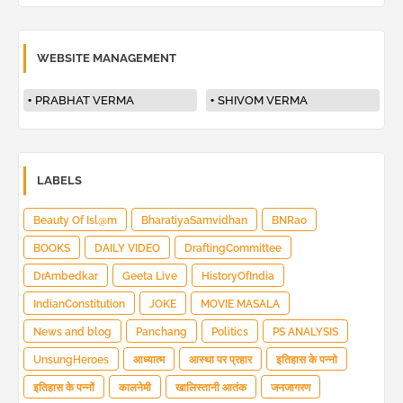
WEBSITE MANAGEMENT
PRABHAT VERMA
SHIVOM VERMA
LABELS
Beauty Of Isl@m
BharatiyaSamvidhan
BNRao
BOOKS
DAILY VIDEO
DraftingCommittee
DrAmbedkar
Geeta Live
HistoryOfIndia
IndianConstitution
JOKE
MOVIE MASALA
News and blog
Panchang
Politics
PS ANALYSIS
UnsungHeroes
आध्यात्म
आस्था पर प्रहार
इतिहास के पन्नो
इतिहास के पन्नों
कालनेमी
खालिस्तानी आतंक
जनजागरण