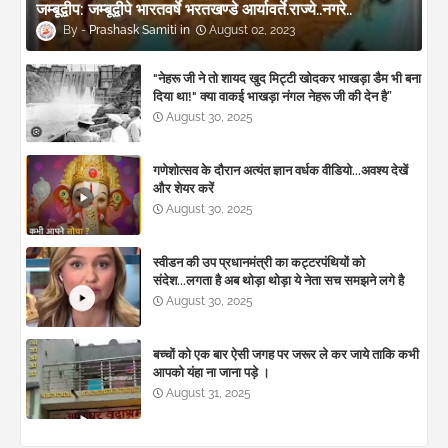
जम्बूद्वीप: जम्बूद्वीपे भारतवर्षे भरतखण्डे आर्यावर्ते.राज्ये..नगरे..
Prashask Samiti
August 02, 2023
"नेहरू जी ने तो शायद खुद मिट्टी खोदकर भाखड़ा डैम भी बना
दिया था!" क्या वाकई भाखड़ा नंगल नेहरू जी की देन है”
August 30, 2025
गणेशोत्सव के दौरान अत्यंत ज्ञान वर्धक वीडियो...अवश्य देखें
और शेयर करें
August 30, 2025
स्वीडन की उप प्रधानमंत्री का कट्टरपंथियों को
संदेश...लगता है अब थोड़ा थोड़ा ये नेता सच समझने लगे है
August 30, 2025
बच्चों को एक बार ऐसी जगह पर जरूर ले कर जाये ताकि कभी
आपको यंहा ना जाना पड़े ।
August 31, 2025