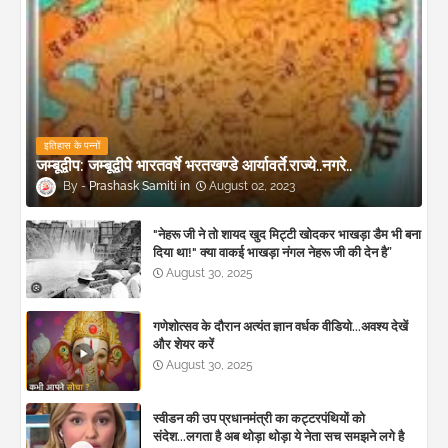
इतिहास के पन्नों
जम्बूद्वीप: जम्बूद्वीपे भारतवर्षे भरतखण्डे आर्यावर्ते.राज्ये..नगरे..
Prashask Samiti
August 02, 2023
"नेहरू जी ने तो शायद खुद मिट्टी खोदकर भाखड़ा डैम भी बना
दिया था!" क्या वाकई भाखड़ा नंगल नेहरू जी की देन है”
August 30, 2025
गणेशोत्सव के दौरान अत्यंत ज्ञान वर्धक वीडियो...अवश्य देखें
और शेयर करें
August 30, 2025
स्वीडन की उप प्रधानमंत्री का कट्टरपंथियों को
संदेश...लगता है अब थोड़ा थोड़ा ये नेता सच समझने लगे है