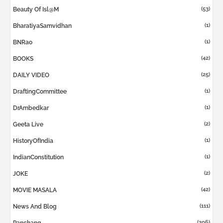
(53)
Beauty Of Isl@m
(1)
BharatiyaSamvidhan
(1)
BNRao
(42)
BOOKS
(25)
DAILY VIDEO
(1)
DraftingCommittee
(1)
DrAmbedkar
(2)
Geeta Live
(1)
HistoryOfIndia
(1)
IndianConstitution
(2)
JOKE
(42)
MOVIE MASALA
(111)
News And Blog
(306)
Panchang