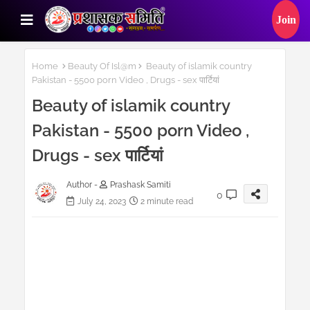
Home
Beauty Of Isl@m
Beauty of islamik country
Pakistan - 5500 porn Video , Drugs - sex पार्टियां
Beauty of islamik country
Pakistan - 5500 porn Video ,
Drugs - sex पार्टियां
Author -
Prashask Samiti
0
July 24, 2023
2 minute read