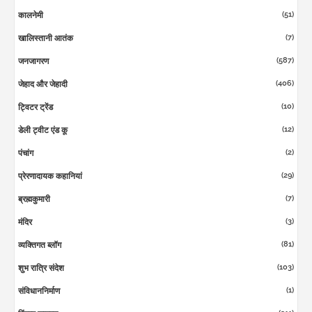
(51)
कालनेमी
(7)
खालिस्तानी आतंक
(587)
जनजागरण
(406)
जेहाद और जेहादी
(10)
ट्विटर ट्रेंड
(12)
डेली ट्वीट एंड कू
(2)
पंचांग
(29)
प्रेरणादायक कहानियां
(7)
ब्रह्मकुमारी
(3)
मंदिर
(81)
व्यक्तिगत ब्लॉग
(103)
शुभ रात्रि संदेश
(1)
संविधाननिर्माण