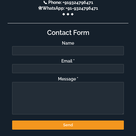
📞 Phone: +919324796471
📇WhatsApp: +91-9324796471
🔸🔸🔸
Contact Form
Name
Email
*
Message
*