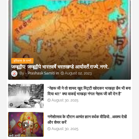
इतिहास के पन्नों
जम्बूद्वीप: जम्बूद्वीपे भारतवर्षे भरतखण्डे आर्यावर्ते.राज्ये..नगरे..
Prashask Samiti
August 02, 2023
"नेहरू जी ने तो शायद खुद मिट्टी खोदकर भाखड़ा डैम भी बना
दिया था!" क्या वाकई भाखड़ा नंगल नेहरू जी की देन है”
August 30, 2025
गणेशोत्सव के दौरान अत्यंत ज्ञान वर्धक वीडियो...अवश्य देखें
और शेयर करें
August 30, 2025