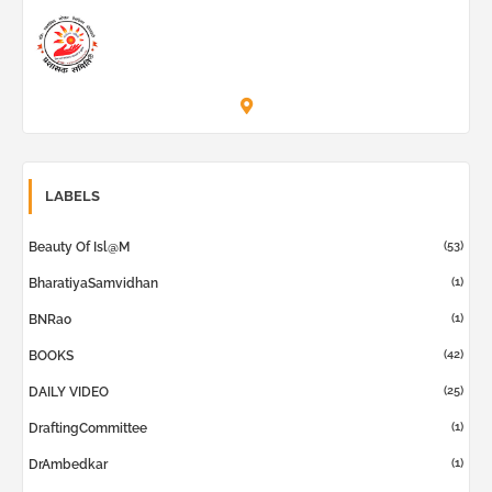
Prashask Samiti
LABELS
(53)
Beauty Of Isl@m
(1)
BharatiyaSamvidhan
(1)
BNRao
(42)
BOOKS
(25)
DAILY VIDEO
(1)
DraftingCommittee
(1)
DrAmbedkar