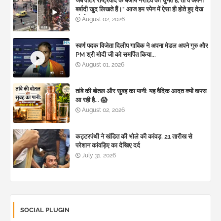
जब वोटर राष्ट्रवाद के बजाय नैरेटिव को चुनते हैं, तो वे अपनी
बर्बादी खुद लिखते हैं।" आज हम स्पेन में ऐसा ही होते हुए देख
रहे हैं। 🚨
August 02, 2026
स्वर्ण पदक विजेता दिलीप गाविक ने अपना मेडल अपने गुरु और
PM श्री मोदी जी को समर्पित किया...
August 01, 2026
तांबे की बोतल और सुबह का पानी: यह वैदिक आदत क्यों वापस
आ रही है... 😱
August 02, 2026
कट्टरपंथी ने खंडित की भोले की कांवड़, 21 तारीख से
परेशान कांवड़िए का देखिए दर्द
July 31, 2026
SOCIAL PLUGIN