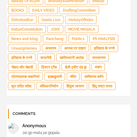
Beauty Of Isl@m
BharatiyaSamvidhan
BNRao
BOOKS
DAILY VIDEO
DraftingCommittee
DrAmbedkar
Geeta Live
HistoryOfIndia
IndianConstitution
JOKE
MOVIE MASALA
News and blog
Panchang
Politics
PS ANALYSIS
UnsungHeroes
आध्यात्म
आस्था पर प्रहार
इतिहास के पन्नो
इतिहास के पन्नों
कालनेमी
खालिस्तानी आतंक
जनजागरण
जेहाद और जेहादी
ट्विटर ट्रेंड
डेली ट्वीट एंड कू
पंचांग
प्रेरणादायक कहानियां
ब्रह्मकुमारी
मंदिर
व्यक्तिगत ब्लॉग
शुभ रात्रि संदेश
संविधाननिर्माण
हिंदुत्व जागरण
हिंदू राष्ट्र भारत
COMMENTS
Anonymous
Jai go mata jai gopala