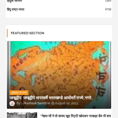
(311)
हिंदुत्व जागरण
(179)
हिंदू राष्ट्र भारत
FEATURED SECTION
इतिहास के पन्नों
जम्बूद्वीप: जम्बूद्वीपे भारतवर्षे भरतखण्डे आर्यावर्ते.राज्ये..नगरे..
Prashask Samiti
August 02, 2023
"नेहरू जी ने तो शायद खुद मिट्टी खोदकर भाखड़ा डैम भी बना