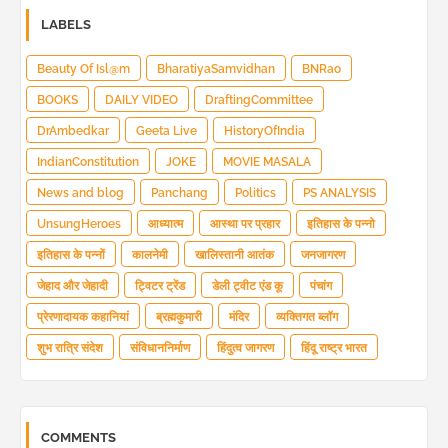
LABELS
Beauty Of Isl@m
BharatiyaSamvidhan
BNRao
BOOKS
DAILY VIDEO
DraftingCommittee
DrAmbedkar
Geeta Live
HistoryOfIndia
IndianConstitution
JOKE
MOVIE MASALA
News and blog
Panchang
Politics
PS ANALYSIS
UnsungHeroes
आध्यात्म
आस्था पर प्रहार
इतिहास के पन्नो
इतिहास के पन्नों
कालनेमी
खालिस्तानी आतंक
जनजागरण
जेहाद और जेहादी
ट्विटर ट्रेंड
डेली ट्वीट एंड कू
पंचांग
प्रेरणादायक कहानियां
ब्रह्मकुमारी
मंदिर
व्यक्तिगत ब्लॉग
शुभ रात्रि संदेश
संविधाननिर्माण
हिंदुत्व जागरण
हिंदू राष्ट्र भारत
COMMENTS