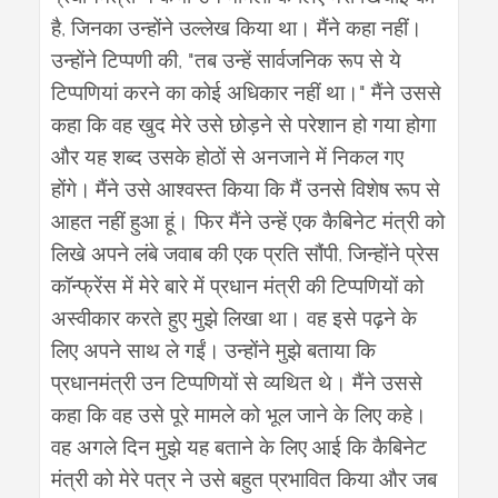
,
है
जिनका
उन्होंने
उल्लेख
किया
था।
मैंने
कहा
नहीं।
, "
उन्होंने
टिप्पणी
की
तब
उन्हें
सार्वजनिक
रूप
से
ये
"
टिप्पणियां
करने
का
कोई
अधिकार
नहीं
था।
मैंने
उससे
कहा
कि
वह
खुद
मेरे
उसे
छोड़ने
से
परेशान
हो
गया
होगा
और
यह
शब्द
उसके
होठों
से
अनजाने
में
निकल
गए
होंगे।
मैंने
उसे
आश्वस्त
किया
कि
मैं
उनसे
विशेष
रूप
से
आहत
नहीं
हुआ
हूं।
फिर
मैंने
उन्हें
एक
कैबिनेट
मंत्री
को
,
लिखे
अपने
लंबे
जवाब
की
एक
प्रति
सौंपी
जिन्होंने
प्रेस
कॉन्फ्रेंस
में
मेरे
बारे
में
प्रधान
मंत्री
की
टिप्पणियों
को
अस्वीकार
करते
हुए
मुझे
लिखा
था।
वह
इसे
पढ़ने
के
लिए
अपने
साथ
ले
गईं।
उन्होंने
मुझे
बताया
कि
प्रधानमंत्री
उन
टिप्पणियों
से
व्यथित
थे।
मैंने
उससे
कहा
कि
वह
उसे
पूरे
मामले
को
भूल
जाने
के
लिए
कहे।
वह
अगले
दिन
मुझे
यह
बताने
के
लिए
आई
कि
कैबिनेट
मंत्री
को
मेरे
पत्र
ने
उसे
बहुत
प्रभावित
किया
और
जब