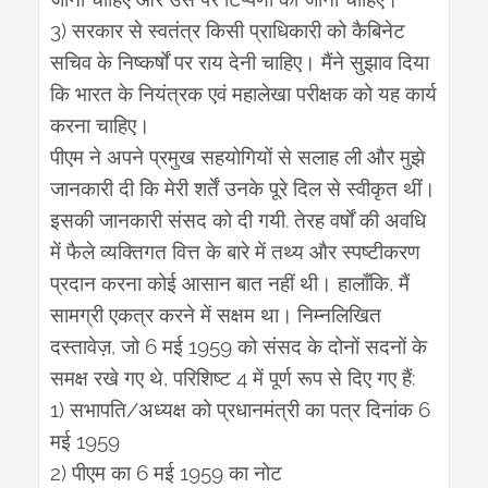
3)
सरकार
से
स्वतंत्र
किसी
प्राधिकारी
को
कैबिनेट
सचिव
के
निष्कर्षों
पर
राय
देनी
चाहिए।
मैंने
सुझाव
दिया
कि
भारत
के
नियंत्रक
एवं
महालेखा
परीक्षक
को
यह
कार्य
करना
चाहिए।
पीएम
ने
अपने
प्रमुख
सहयोगियों
से
सलाह
ली
और
मुझे
जानकारी
दी
कि
मेरी
शर्तें
उनके
पूरे
दिल
से
स्वीकृत
थीं।
.
इसकी
जानकारी
संसद
को
दी
गयी
तेरह
वर्षों
की
अवधि
में
फैले
व्यक्तिगत
वित्त
के
बारे
में
तथ्य
और
स्पष्टीकरण
,
प्रदान
करना
कोई
आसान
बात
नहीं
थी।
हालाँकि
मैं
सामग्री
एकत्र
करने
में
सक्षम
था।
निम्नलिखित
,
6
1959
दस्तावेज़
जो
मई
को
संसद
के
दोनों
सदनों
के
,
4
:
समक्ष
रखे
गए
थे
परिशिष्ट
में
पूर्ण
रूप
से
दिए
गए
हैं
1)
/
6
सभापति
अध्यक्ष
को
प्रधानमंत्री
का
पत्र
दिनांक
1959
मई
2)
6
1959
पीएम
का
मई
का
नोट