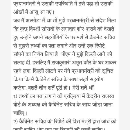
प्रधानमंत्री
ने
उसकी
उपस्थिति
में
इसे
पढ़ा
तो
उसकी
आंखों
में
आंसू
आ
गए।
जब
मैं
अल्मोडा
में
था
तो
मुझे
प्रधानमंत्री
से
संदेश
मिला
-
कि
कुछ
विपक्षी
सांसदों
के
लगातार
शोर
शराबे
को
देखते
हुए
उन्होंने
अपने
सहयोगियों
के
परामर्श
से
कैबमेट
सचिव
से
मुझसे
तथ्यों
का
पता
लगाने
और
उन्हें
एक
रिपोर्ट
सौंपने
का
निर्णय
लिया
है।पीएम
ने
मुझे
दिल्ली
आने
की
.
सलाह
दी
इसलिए
मैं
राजकुमारी
अमृत
कौर
के
घर
आकर
.
रहने
लगा
दिल्ली
लौटने
पर
मैंने
प्रधानमंत्री
को
सूचित
किया
कि
मैं
कैबिनेट
सचिव
के
साथ
सहर्ष
सहयोग
,
:
करूंगा
बशर्ते
तीन
शर्तें
पूरी
हों।
मेरी
शर्तें
थीं
1)
तथ्यों
का
पता
लगाने
की
प्रक्रिया
में
केंद्रीय
राजस्व
बोर्ड
के
अध्यक्ष
को
कैबिनेट
सचिव
के
साथ
जोड़ा
जाना
चाहिए।
2)
कैबिनेट
सचिव
की
रिपोर्ट
की
वित्त
मंत्री
द्वारा
जांच
की
जानी
चाहिए
और
उस
पर
टिप्पणी
की
जानी
चाहिए।