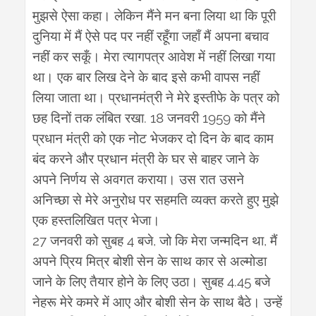
मुझसे
ऐसा
कहा।
लेकिन
मैंने
मन
बना
लिया
था
कि
पूरी
दुनिया
में
मैं
ऐसे
पद
पर
नहीं
रहूँगा
जहाँ
मैं
अपना
बचाव
नहीं
कर
सकूँ।
मेरा
त्यागपत्र
आवेश
में
नहीं
लिखा
गया
था।
एक
बार
लिख
देने
के
बाद
इसे
कभी
वापस
नहीं
लिया
जाता
था।
प्रधानमंत्री
ने
मेरे
इस्तीफे
के
पत्र
को
. 18
1959
छह
दिनों
तक
लंबित
रखा
जनवरी
को
मैंने
प्रधान
मंत्री
को
एक
नोट
भेजकर
दो
दिन
के
बाद
काम
बंद
करने
और
प्रधान
मंत्री
के
घर
से
बाहर
जाने
के
अपने
निर्णय
से
अवगत
कराया।
उस
रात
उसने
अनिच्छा
से
मेरे
अनुरोध
पर
सहमति
व्यक्त
करते
हुए
मुझे
एक
हस्तलिखित
पत्र
भेजा।
27
4
,
,
जनवरी
को
सुबह
बजे
जो
कि
मेरा
जन्मदिन
था
मैं
अपने
प्रिय
मित्र
बोशी
सेन
के
साथ
कार
से
अल्मोडा
4.45
जाने
के
लिए
तैयार
होने
के
लिए
उठा।
सुबह
बजे
नेहरू
मेरे
कमरे
में
आए
और
बोशी
सेन
के
साथ
बैठे।
उन्हें