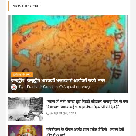
MOST RECENT
इतिहास के पन्नों
जम्बूद्वीप: जम्बूद्वीपे भारतवर्षे भरतखण्डे आर्यावर्ते.राज्ये..नगरे..
Prashask Samiti
August 02, 2023
"नेहरू जी ने तो शायद खुद मिट्टी खोदकर भाखड़ा डैम भी बना
दिया था!" क्या वाकई भाखड़ा नंगल नेहरू जी की देन है”
August 30, 2025
गणेशोत्सव के दौरान अत्यंत ज्ञान वर्धक वीडियो...अवश्य देखें
और शेयर करें