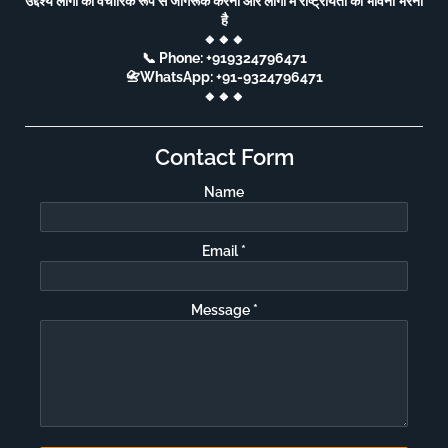
उद्देश्य लोगों को वैचारिक रूप से जागरूक करना और लोगों में राष्ट्रीयता की भावना भरना
है
🔸🔸🔸
📞 Phone: +919324796471
📇WhatsApp: +91-9324796471
🔸🔸🔸
Contact Form
Name
Email
*
Message
*