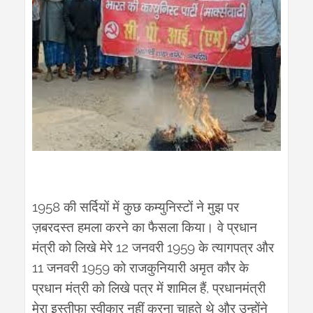
1958
की
सर्दियों
में
कुछ
कम्युनिस्टों
ने
मुझ
पर
ज़बरदस्त
हमला
करने
का
फैसला
किया।
वे
प्रधान
12
1959
मंत्री
को
लिखे
मेरे
जनवरी
के
त्यागपत्र
और
11
1959
जनवरी
को
राजकुनियारी
अमृत
कौर
के
,
प्रधान
मंत्री
को
लिखे
पत्र
में
शामिल
हैं
प्रधानमंत्री
मेरा
इस्तीफा
स्वीकार
नहीं
करना
चाहते
थे
और
उन्होंने