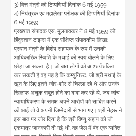
3)
6
1959
वित्त
मंत्री
की
टिप्पणियाँ
दिनांक
मई
4)
नियंत्रक
एवं
महालेखा
परीक्षक
की
टिप्पणियाँ
दिनांक
6
1959
मई
.
8
1959
प्रख्यात
संपादक
एस
मुलगावकर
ने
मई
को
:
हिंदुस्तान
टाइम्स
में
एक
संक्षिप्त
संपादकीय
लिखा
प्रधान
मंत्री
के
विशेष
सहायक
के
रूप
में
उनकी
आधिकारिक
स्थिति
के
मथाई
को
स्वयं
बोलने
के
लिए
छोड़ा
जा
सकता
है।
जो
बात
लोगों
को
आश्चर्यचकित
,
कर
सकती
है
वह
यह
है
कि
कम्युनिस्ट
जो
श्री
मथाई
के
-
खून
के
लिए
इतने
जोर
शोर
से
चिल्ला
रहे
थे
और
उनके
,
खिलाफ
अचूक
सबूत
होने
का
दावा
कर
रहे
थे
जब
जांच
न्यायाधिकरण
के
समक्ष
अपने
आरोपों
को
साबित
करने
की
आई
तो
वे
अपनी
जिम्मेदारी
से
भाग
गए।
श्री
नेहरू
ने
इस
बात
पर
जोर
दिया
है
कि
श्री
विष्णु
सहाय
को
जो
,
एकमात्र
जानकारी
दी
गई
थी
वह
जेल
में
बंद
एक
व्यक्ति