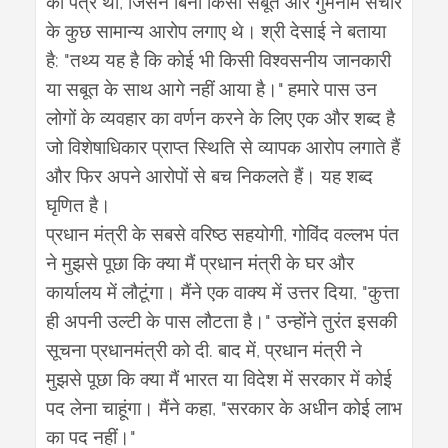
,
का
पत्र
था
जिसने
बिना
किसी
सबूत
और
गुमनाम
संचार
के
कुछ
सामान्य
आरोप
लगाए
थे।
श्री
देसाई
ने
बताया
: "
है
तथ्य
यह
है
कि
कोई
भी
किसी
विश्वसनीय
जानकारी
"
या
सबूत
के
साथ
आगे
नहीं
आया
है।
हमारे
पास
उन
लोगों
के
व्यवहार
का
वर्णन
करने
के
लिए
एक
और
शब्द
है
जो
विशेषाधिकार
प्राप्त
स्थिति
से
व्यापक
आरोप
लगाते
हैं
और
फिर
अपने
आरोपों
से
बच
निकलते
हैं।
यह
शब्द
घृणित
है।
,
प्रधान
मंत्री
के
सबसे
वरिष्ठ
सहयोगी
गोविंद
वल्लभ
पंत
ने
मुझसे
पूछा
कि
क्या
मैं
प्रधान
मंत्री
के
घर
और
, "
कार्यालय
में
लौटूंगा।
मैंने
एक
वाक्य
में
उत्तर
दिया
कुत्ता
"
ही
अपनी
उल्टी
के
पास
लौटता
है।
उन्होंने
तुरंत
इसकी
.
,
सूचना
प्रधानमंत्री
को
दी
बाद
में
प्रधान
मंत्री
ने
मुझसे
पूछा
कि
क्या
मैं
भारत
या
विदेश
में
सरकार
में
कोई
, "
पद
लेना
चाहूंगा।
मैंने
कहा
सरकार
के
अधीन
कोई
लाभ
"
का
पद
नहीं।