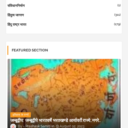
(1)
संविधाननिर्माण
(311)
हिंदुत्व जागरण
(179)
हिंदू राष्ट्र भारत
FEATURED SECTION
इतिहास के पन्नों
जम्बूद्वीप: जम्बूद्वीपे भारतवर्षे भरतखण्डे आर्यावर्ते.राज्ये..नगरे..
Prashask Samiti
August 02, 2023