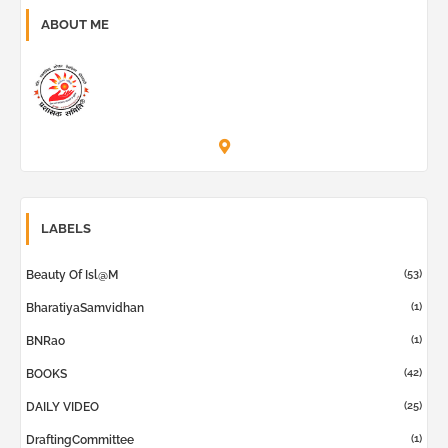
ABOUT ME
Prashask Samiti
LABELS
(53)
Beauty Of Isl@m
(1)
BharatiyaSamvidhan
(1)
BNRao
(42)
BOOKS
(25)
DAILY VIDEO
(1)
DraftingCommittee