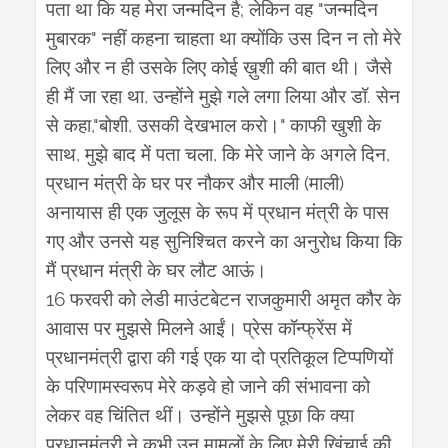
;
"
पता
था
कि
यह
मेरा
जन्मदिन
है
लेकिन
वह
जन्मदिन
"
मुबारक
नहीं
कहना
चाहता
था
क्योंकि
उस
दिन
न
तो
मेरे
लिए
और
न
ही
उसके
लिए
कोई
ख़ुशी
की
बात
थी।
जैसे
,
.
ही
मैं
जा
रहा
था
उन्होंने
मुझे
गले
लगा
लिया
और
डॉ
सेन
,"
,
"
से
कहा
बोशी
उसकी
देखभाल
करो।
काफी
खुशी
के
,
,
,
साथ
मुझे
बाद
में
पता
चला
कि
मेरे
जाने
के
अगले
दिन
(
)
प्रधान
मंत्री
के
घर
पर
नौकर
और
माली
माली
अनायास
ही
एक
जुलूस
के
रूप
में
प्रधान
मंत्री
के
पास
गए
और
उनसे
यह
सुनिश्चित
करने
का
अनुरोध
किया
कि
मैं
प्रधान
मंत्री
के
घर
लौट
आऊं।
16
फरवरी
को
लेडी
माउंटबेटन
राजकुमारी
अमृत
कौर
के
आवास
पर
मुझसे
मिलने
आईं।
प्रेस
कॉन्फ्रेंस
में
प्रधानमंत्री
द्वारा
की
गई
एक
या
दो
प्रतिकूल
टिप्पणियों
के
परिणामस्वरूप
मेरे
कड़वे
हो
जाने
की
संभावना
को
लेकर
वह
चिंतित
थीं।
उन्होंने
मुझसे
पूछा
कि
क्या
प्रधानमंत्री
ने
कभी
उन
मामलों
के
लिए
मेरी
खिंचाई
की