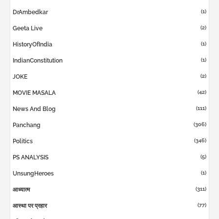
(1)
DrAmbedkar
(2)
Geeta Live
(1)
HistoryOfIndia
(1)
IndianConstitution
(2)
JOKE
(42)
MOVIE MASALA
(111)
News And Blog
(306)
Panchang
(346)
Politics
(5)
PS ANALYSIS
(1)
UnsungHeroes
(311)
आध्यात्म
(77)
आस्था पर प्रहार